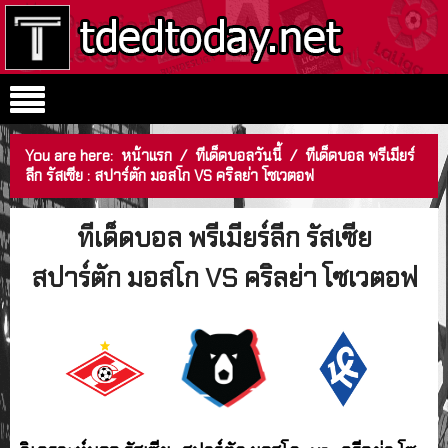
You are here:
หน้าแรก
/
ทีเด็ดบอลวันนี้
/
ทีเด็ดบอล พรีเมียร์
ลีก รัสเซีย : สปาร์ตัก มอสโก VS คริลย่า โซเวตอฟ
ทีเด็ดบอล พรีเมียร์ลีก รัสเซีย
สปาร์ตัก มอสโก VS คริลย่า โซเวตอฟ