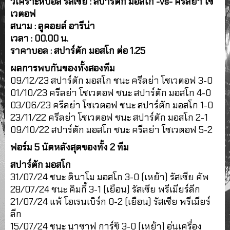
วิเคราะห์บอล รัสเซีย : สปาร์ตัก มอสโก -vs- ครีลย่า โซ
เวตอฟ
สนาม : ลูคอยล์ อารีน่า
เวลา : 00.00 น.
ราคาบอล : สปาร์ตัก มอสโก ต่อ 1.25
ผลการพบกันของทั้งสองทีม
09/12/23 สปาร์ตัก มอสโก ชนะ ครีลย่า โซเวตอฟ 3-0
01/10/23 ครีลย่า โซเวตอฟ ชนะ สปาร์ตัก มอสโก 4-0
03/06/23 ครีลย่า โซเวตอฟ ชนะ สปาร์ตัก มอสโก 1-0
23/11/22 ครีลย่า โซเวตอฟ ชนะ สปาร์ตัก มอสโก 2-1
09/10/22 สปาร์ตัก มอสโก ชนะ ครีลย่า โซเวตอฟ 5-2
ฟอร์ม 5 นัดหลังสุดของทั้ง 2 ทีม
สปาร์ตัก มอสโก
31/07/24 ชนะ ดินาโม มอสโก 3-0 (เหย้า) รัสเซีย คัพ
28/07/24 ชนะ คิมกี้ 3-1 (เยือน) รัสเซีย พรีเมียร์ลีก
21/07/24 แพ้ โอเรนเบิร์ก 0-2 (เยือน) รัสเซีย พรีเมียร์
ลีก
15/07/24 ชนะ นาซาฟ การ์ชิ 3-0 (เหย้า) อุ่นเครื่อง