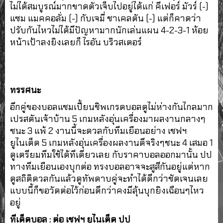
ไม่ได้สมบูรณ์มากขาดตัวเจ็บไปอยู่ได้แก่ คีเฟอร์ มัวร์ (-)
แซม แมคคอลั่ม (-) กับเจมี่ ชาเคลตัน (-) แต่ก็คาดว่า
ปรับกันไหวไม่ได้มีปัญหามากนักเล่นแผน 4-2-3-1 ห้อย
หน้าเป้าลงยิงเลยก็ ไรอัน บริวสเตอร์
ทรรศนะ
อีกคู่ของบอลแชมเปี้ยนชิพเกรดบอลดูไม่ห่างกันไกลมาก
เปรสตันเจ้าบ้าน 5 เกมหลังอุ่นเครื่องมาผลงานกลางๆ
ชนะ 3 แพ้ 2 งานนี้จะดวลกับทีมเยือนอย่าง เชฟฯ
ยูไนเต็ด 5 เกมหลังอุ่นเครื่องผลงานดีจริงๆชนะ 4 เสมอ 1
ดูเตรียมทีมใช้ได้ทีเดียวเลย กับราคาบอลออกมานั้น ปป
ทางทีมเยือนเองบุกต่อ ทรงบอลอาจจะสูสีกันอยู่แต่หาก
ดูสถิติดวลกันแล้วดูทัพดาบคู่จะทำได้ดีกว่าชัดเจนเลย
แบบนี้ก็ขอวัดต่อไว้ก่อนดีกว่าคงมีลุ้นบุกยิงเฉือนๆไหว
อยู่
ทีเด็ดบอล : ต่อ เชฟฯ ยูไนเต็ด ปป