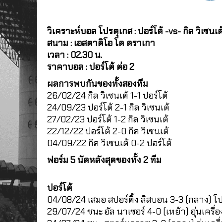
วิเคราะห์บอล โปรตุเกส : ปอร์โต้ -vs- กิล วิเซนเต
สนาม : เอสตาดิโอ โด ดราเกา
เวลา : 02.30 น.
ราคาบอล : ปอร์โต้ ต่อ 2
ผลการพบกันของทั้งสองทีม
26/02/24 กิล วิเซนเต้ 1-1 ปอร์โต้
24/09/23 ปอร์โต้ 2-1 กิล วิเซนเต้
27/02/23 ปอร์โต้ 1-2 กิล วิเซนเต้
22/12/22 ปอร์โต้ 2-0 กิล วิเซนเต้
04/09/22 กิล วิเซนเต้ 0-2 ปอร์โต้
ฟอร์ม 5 นัดหลังสุดของทั้ง 2 ทีม
ปอร์โต้
04/08/24 เสมอ สปอร์ติ้ง ลิสบอน 3-3 (กลาง) โป
29/07/24 ชนะ อัล นาเซอร์ 4-0 (เหย้า) อุ่นเครื่