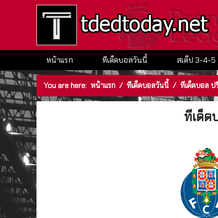
หน้าแรก
ทีเด็ดบอลวันนี้
สเต็ป 3-4-5
You are here:
หน้าแรก
/
ทีเด็ดบอลวันนี้
/
ทีเด็ดบอล ปรี
ทีเด็ด