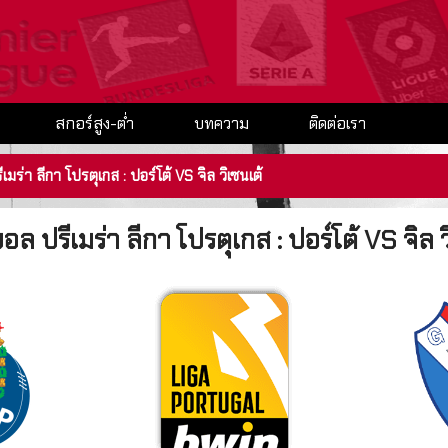
สกอร์สูง-ต่ำ
บทความ
ติดต่อเรา
เมร่า ลีกา โปรตุเกส : ปอร์โต้ VS จิล วิเซนเต้
บอล ปรีเมร่า ลีกา โปรตุเกส : ปอร์โต้ VS จิล ว