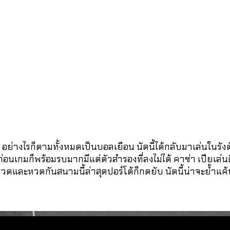
่างไรก็ตามทั้งหมดเป็นบอลเยือน นัดนี้ได้กลับมาเล่นในรังตั
่อนเกมก็พร้อมรบมากมีแต่ตัวสำรองที่ลงไม่ได้ คาซ่า เปียเล่นด
้รวดและหวดกันสนามนี้ล่าสุดปอร์โต้ก็กดยับ นัดนี้น่าจะย้ำแค้