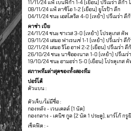
11/11/24 แพ้ เบนฟิก้า 1-4 (เยือน) ปรีเมร่า ลีก้า
08/11/24 แพ้ ลาซิโอ 1-2 (เยือน) ยูโรป้า ลีก
04/11/24 ชนะ เอสโตริล 4-0 (เหย้า) ปรีเมร่า ลีก
คาซ่า เปีย
24/11/24 ชนะ ชาเวส 3-0 (เหย้า) โปรตุเกส คัพ
09/11/24 เสมอ ฟาเรนเซ่ 1-1 (เหย้า) ปรีเมร่า ลีก
02/11/24 เสมอ ริโอ อาฟ 2-2 (เยือน) ปรีเมร่า ลี
26/10/24 ชนะ นาซิอองนาล 1-0 (เหย้า) ปรีเมร่า
19/10/24 ชนะ อามอร่า 5-0 (เยือน) โปรตุเกส คั
สภาพทีมล่าสุดของทั้งสองทีม
ปอร์โต้
ตัวแบน :
ตัวเจ็บ/ไม่มีชื่อ :
กองหลัง - เวนเดลล์ (1 นัด)
กองกลาง - เดนิซ กูล (2 นัด 1 ประตู), มาร์โก้ กรูย
เช็คฟิต : -