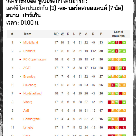
วิเคราะห์บอล ซูเปอร์ลีก้า เดนมาร์ก :
เอฟซี โคเปนเฮเก้น
(3) -vs- นอร์ดสเยลแลนด์ (7 นัด)
สนาม : ปาร์เก้น
เวลา : 01.00 น.