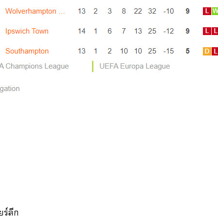
ยร์ลีก