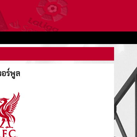
วอร์พูล