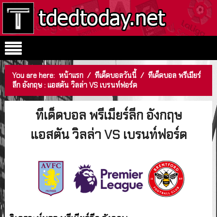
You are here:
หน้าแรก
/
ทีเด็ดบอลวันนี้
/
ทีเด็ดบอล พรีเมียร์
ลีก อังกฤษ : แอสตัน วิลล่า VS เบรนท์ฟอร์ด
ทีเด็ดบอล พรีเมียร์ลีก อังกฤษ
แอสตัน วิลล่า VS เบรนท์ฟอร์ด