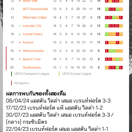
ผลการพบกันของทั้งสองทีม
06/04/24 แอสตัน วิลล่า เสมอ เบรนท์ฟอร์ด 3-3
17/12/23 เบรนท์ฟอร์ด แพ้ แอสตัน วิลล่า 1-2
30/07/23 แอสตัน วิลล่า เสมอ เบรนท์ฟอร์ด 3-3 /
(กลาง) กระชับมิตร
22/04/23 เบรนท์ฟอร์ด เสมอ แอสตัน วิลล่า 1-1