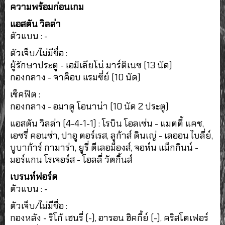
ความพร้อมก่อนเกม
แอสตัน วิลล่า
ตัวแบน : -
ตัวเจ็บ/ไม่มีชื่อ :
ผู้รักษาประตู - เอมิเลียโน่ มาร์ติเนซ (13 นัด)
กองกลาง - จาค็อบ แรมซี่ย์ (10 นัด)
เช็คฟิต :
กองกลาง - อมาดู โอนาน่า (10 นัด 2 ประตู)
แอสตัน วิลล่า (4-4-1-1) : โรบิน โอลเซ่น - แมตตี้ แคช,
เอซรี่ คอนซ่า, ปาอู ตอร์เรส, ลูก้าส์ ดินเญ่ - เลออน ไบลี่ย์,
บูบาก้าร์ กามาร่า, ยูรี่ ตีเลอม็องส์, จอห์น แม็กกินน์ -
มอร์แกน โรเจอร์ส - โอลลี่ วัตกิ้นส์
เบรนท์ฟอร์ด
ตัวแบน : -
ตัวเจ็บ/ไม่มีชื่อ :
กองหลัง - ริโก้ เฮนรี่ (-), อารอน ฮิคกี้ย์ (-), คริสโตเฟอร์