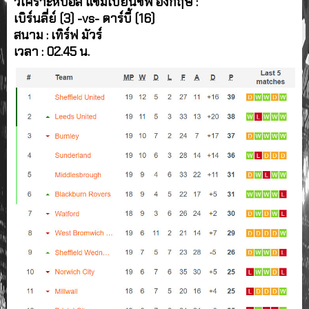
วิเคราะห์บอล แชมเปี้ยนชิพ อังกฤษ :
เบิร์นลี่ย์ (3) -vs- ดาร์บี้ (16)
สนาม : เทิร์ฟ มัวร์
เวลา : 02.45 น.