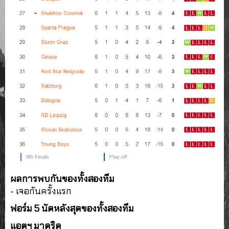
ผลการพบกันของทั้งสองทีม
- เจอกันครั้งแรก
ฟอร์ม 5 นัดหลังสุดของทั้งสองทีม
แอตฯ มาดริด