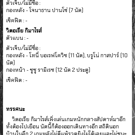
ตัวเจ็บ/ไม่มีชื่อ :
กองหลัง - โจนาธาน ปานโซ่ (7 นัด)
เช็คฟิต : -
วิตอเรีย กิมาไรส์
ตัวแบน : -
ตัวเจ็บ/ไม่มีชื่อ :
กองหลัง - โทนี่ บอเรฟโควิช (11 นัด), บรูโน่ กาสปาร์ (10
นัด)
กองหน้า - ชูชู รามิเรซ (12 นัด 2 ประตู)
เช็คฟิต : -
ทรรศนะ
วิตอเรีย กิมาไรส์เพิ่งเล่นเกมหนักกลางสัปดาห์มาอีก
ทั้งต้องไปเยือน นัดนี้ก็ต้องออกเดินทางอีก สถิตินอก
บ้านในลีก 2 เกมหลังไม่ดีแพ้รวดยิงไม่ได้เลยและไม่ชนะ