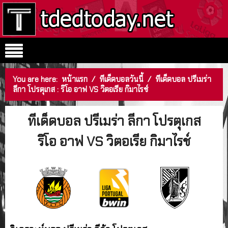
You are here:
หน้าแรก
/
ทีเด็ดบอลวันนี้
/
ทีเด็ดบอล ปรีเมร่า
ลีกา โปรตุเกส : ริโอ อาฟ VS วิตอเรีย กิมาไรช์
ทีเด็ดบอล ปรีเมร่า ลีกา โปรตุเกส
ริโอ อาฟ VS วิตอเรีย กิมาไรช์