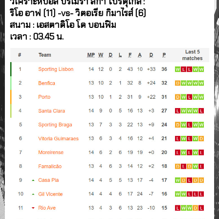
วิเคราะห์บอล ปรีเมร่า ลีก้า โปรตุเกส :
ริโอ อาฟ (11) -vs- วิตอเรีย กิมาไรส์ (6)
สนาม : เอสตาดิโอ โด บอนฟิม
เวลา : 03.45 น.