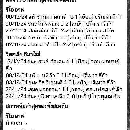
ริโอ อาฟ
08/12/24 แพ้ ซานตา คลาร่า 0-1 (เยือน) ปรีเมร่า ลีก้า
30/11/24 ชนะ โมไรเรนเซ่ 3-2 (เหย้า) ปรีเมร่า ลีก้า
23/11/24 เสมอ อัลแวร์ก้า 2-2 (เยือน) โปรตุเกส คัพ
10/11/24 ชนะ เบาวิสต้า 2-0 (เยือน) ปรีเมร่า ลีก้า
02/11/24 เสมอ คาซ่า เปีย 2-2 (เหย้า) ปรีเมร่า ลีกา
วิตอเรีย กิมาไรส์
13/12/24 ชนะ เซนต์ กัลเลน 4-1 (เยือน) คอนเฟอเรนซ์
ลีก
08/12/24 แพ้ เบนฟิก้า 0-1 (เยือน) ปรีเมร่า ลีก้า
03/12/24 ชนะ กิล วิเซนเต้ 4-0 (เหย้า) ปรีเมร่า ลีก้า
28/11/24 เสมอ แอสตาน่า 1-1 (กลาง) คอนเฟอเรนซ์ ลีก
24/11/24 ชนะ ยูนิเอา เลเรีย 2-0 (เหย้า) โปรตุเกส คัพ
สภาพทีมล่าสุดของทั้งสองทีม
ริโอ อาฟ
ตัวแบน : -