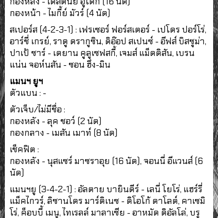
กองหลัง - เดสตินี่ย์ อูโดกี้ (16 นัด)
กองหน้า - ไมกี้ย์ มัวร์ (4 นัด)
สเปอร์ส (4-2-3-1) : เฟรเซอร์ ฟอร์สเตอร์ - เปโดร ปอร์โร่,
อาร์ชี่ เกรย์, ราดู ดรากูซิน, ดิอ๊อป สเปนซ์ - อีฟส์ บิสซูม่า,
ปาเป้ ซาร์ - เดยาน คูลูเซฟสกี้, เจมส์ แม็ดดิสัน, เบรน
แน่น จอห์นสัน - ซอน ฮึง-มิน
แมนฯ ยูฯ
ตัวแบน : -
ตัวเจ็บ/ไม่มีชื่อ :
กองหลัง - ลุค ชอว์ (2 นัด)
กองกลาง - เมสัน เมาท์ (8 นัด)
เช็คฟิต :
กองหลัง - นุสแซร์ มาซราอุย (16 นัด), จอนนี่ อีแวนส์ (6
นัด)
แมนฯยู (3-4-2-1) : อัลตาย บายินดีร์ - เลนี่ โยโร่, แฮร์รี่
แม็คไกวร์, ลิซานโดร มาร์ติเนซ - ดิโอโก้ ดาโลต์, คาเซมิ
โร่, ค็อบบี้ เมนู, ไทเรลล์ มาลาเซีย - อาหมัด ดิอัลโล่, บรู