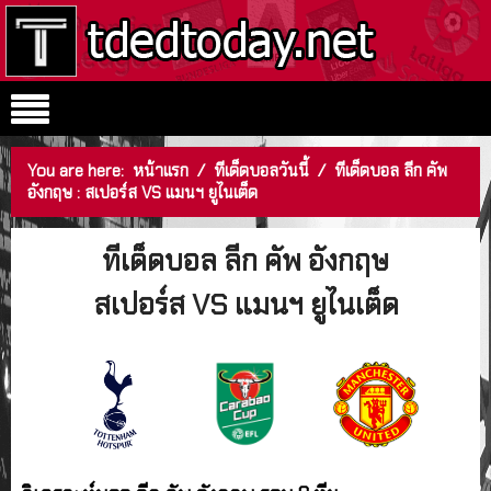
You are here:
หน้าแรก
/
ทีเด็ดบอลวันนี้
/
ทีเด็ดบอล ลีก คัพ
อังกฤษ : สเปอร์ส VS แมนฯ ยูไนเต็ด
ทีเด็ดบอล ลีก คัพ อังกฤษ
สเปอร์ส VS แมนฯ ยูไนเต็ด