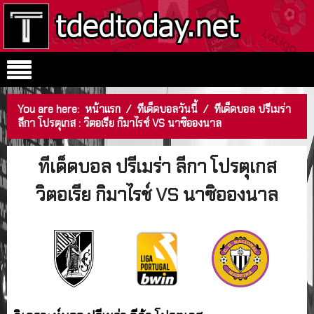
You are here:
หน้าแรก
/
ทีเด็ดบอลวันนี้
/
ทีเด็ดบอล ปรีเมร่า
ลีกา โปรตุเกส : วิตอเรีย กิมาไรช์ VS นาซิอองนาล
ทีเด็ดบอล ปรีเมร่า ลีกา โปรตุเกส
วิตอเรีย กิมาไรช์ VS นาซิอองนาล