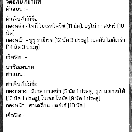
วิตอเรีย กิมาไรส์
ตัวแบน : -
ตัวเจ็บ/ไม่มีชื่อ :
กองหลัง - โทนี่ โบเรฟโควิช (11 นัด), บรูโน่ กาสปาร์ (10
นัด)
กองหน้า - ชูชู รามิเรซ (12 นัด 3 ประตู), เนลสัน โอลิเวร่า
(14 นัด 3 ประตู)
เช็คฟิต : -
นาซิอองนาล
ตัวแบน : -
ตัวเจ็บ/ไม่มีชื่อ :
กองกลาง - มิเกล บาเอซ่า (5 นัด 1 ประตู), รูเบน มาเซโด้
(12 นัด 1 ประตู), ไนเจล โทมัส (9 นัด 1 ประตู)
กองหน้า - อาเดรียน บุตซ์เก้ (10 นัด)
เช็คฟิต : -