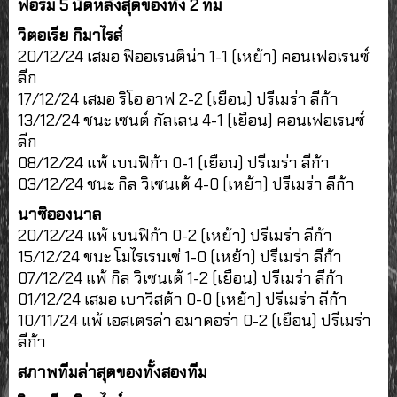
ฟอร์ม 5 นัดหลังสุดของทั้ง 2 ทีม
วิตอเรีย กิมาไรส์
20/12/24 เสมอ ฟิออเรนติน่า 1-1 (เหย้า) คอนเฟอเรนซ์
ลีก
17/12/24 เสมอ ริโอ อาฟ 2-2 (เยือน) ปรีเมร่า ลีก้า
13/12/24 ชนะ เซนต์ กัลเลน 4-1 (เยือน) คอนเฟอเรนซ์
ลีก
08/12/24 แพ้ เบนฟิก้า 0-1 (เยือน) ปรีเมร่า ลีก้า
03/12/24 ชนะ กิล วิเซนเต้ 4-0 (เหย้า) ปรีเมร่า ลีก้า
นาซิอองนาล
20/12/24 แพ้ เบนฟิก้า 0-2 (เหย้า) ปรีเมร่า ลีก้า
15/12/24 ชนะ โมไรเรนเซ่ 1-0 (เหย้า) ปรีเมร่า ลีก้า
07/12/24 แพ้ กิล วิเซนเต้ 1-2 (เยือน) ปรีเมร่า ลีก้า
01/12/24 เสมอ เบาวิสต้า 0-0 (เหย้า) ปรีเมร่า ลีก้า
10/11/24 แพ้ เอสเตรล่า อมาดอร่า 0-2 (เยือน) ปรีเมร่า
ลีก้า
สภาพทีมล่าสุดของทั้งสองทีม