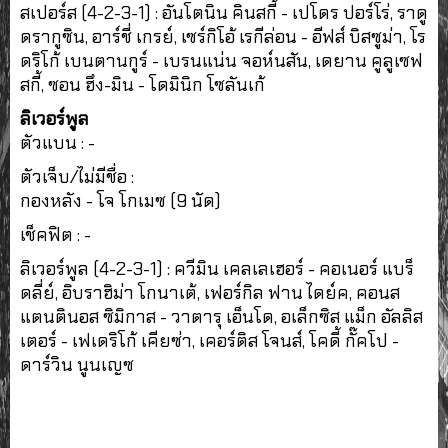
สเปอร์ส (4-2-3-1) : อันโตนิน คินสกี้ - เปโดร ปอร์โร่, ราดู
ดรากูซิน, อาร์ชี่ เกรย์, เซร์กิโอ้ เรกีล่อน - อีฟส์ บิสซูม่า, โร
ดริโก้ เบนตานกูร์ - เบรนแน่น จอห์นสัน, เดยาน คูลูเซฟ
สกี้, ซอน ฮึง-มิน - โดมินิก โซลันเก้
ลิเวอร์พูล
ตัวแบน : -
ตัวเจ็บ/ไม่มีชื่อ :
กองหลัง - โจ โกเมซ (9 นัด)
เช็คฟิต : -
ลิเวอร์พูล (4-2-3-1) : ควีมิน เคลเลเฮอร์ - คอเนอร์ แบร็
ดลี่ย์, อิบราฮิม่า โกนาเต้, เฟอร์กิล ฟาน ไดย์ค, คอนส
แตนตินอส ซิมิกาส - วาตารุ เอ็นโด, อเล็กซิส แม็ก อัลลิส
เตอร์ - เฟเดริโก้ เคียซ่า, เคอร์ติส โจนส์, โคดี้ กั๊คโป -
ดาร์วิน นูนเญซ