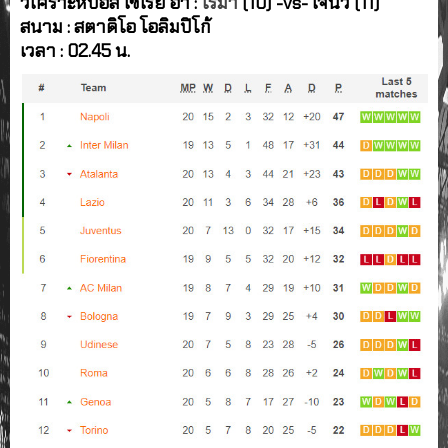
วิเคราะห์บอล เซเรีย อา :
โรม่า
(10) -vs- เจนัว (11)
สนาม : สตาดิโอ โอลิมปิโก้
เวลา : 02.45 น.