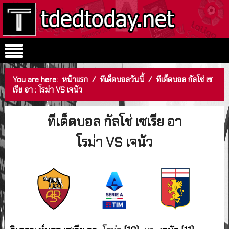
You are here:
หน้าแรก
/
ทีเด็ดบอลวันนี้
/
ทีเด็ดบอล กัลโช่ เซ
เรีย อา : โรม่า VS เจนัว
ทีเด็ดบอล กัลโช่ เซเรีย อา
โรม่า VS เจนัว