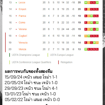
ผลการพบกันของทั้งสองทีม
15/09/24 เจนัว เสมอ โรม่า 1-1
20/05/24 โรม่า ชนะ เจนัว 1-0
29/09/23 เจนัว ชนะ โรม่า 4-1
13/01/23 โรม่า ชนะ เจนัว 1-0
05/02/22 โรม่า เสมอ เจนัว 0-0