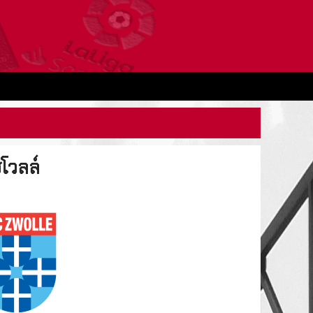
ซโวลล์