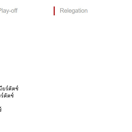
ียร์ดัตช์
ร์ดัตช์
์