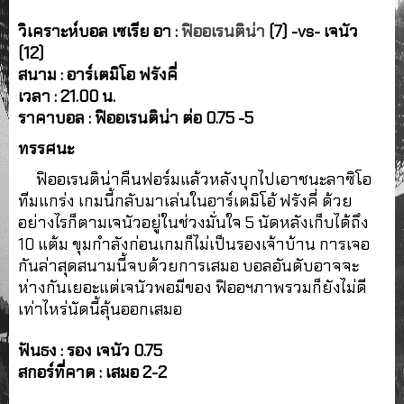
วิเคราะห์บอล เซเรีย อา :
ฟิออเรนติน่า
(7) -vs- เจนัว
(12)
สนาม : อาร์เตมิโอ ฟรังคี่
เวลา : 21.00 น.
ราคาบอล : ฟิออเรนติน่า ต่อ 0.75 -5
ทรรศนะ
ฟิออเรนติน่าคืนฟอร์มแล้วหลังบุกไปเอาชนะลาซิโอ
ทีมแกร่ง เกมนี้กลับมาเล่นในอาร์เตมิโอ้ ฟรังคี่ ด้วย
อย่างไรก็ตามเจนัวอยู่ในช่วงมั่นใจ 5 นัดหลังเก็บได้ถึง
10 แต้ม ขุมกำลังก่อนเกมก็ไม่เป็นรองเจ้าบ้าน การเจอ
กันล่าสุดสนามนี้จบด้วยการเสมอ บอลอันดับอาจจะ
ห่างกันเยอะแต่เจนัวพอมีของ ฟิออฯภาพรวมก็ยังไม่ดี
เท่าไหร่นัดนี้ลุ้นออกเสมอ
ฟันธง : รอง เจนัว 0.75
สกอร์ที่คาด : เสมอ 2-2