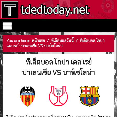
You are here:
หน้าแรก
/
ทีเด็ดบอลวันนี้
/
ทีเด็ดบอล โกปา
เดล เรย์ : บาเลนเซีย VS บาร์เซโลน่า
ทีเด็ดบอล โกปา เดล เรย์
บาเลนเซีย VS บาร์เซโลน่า