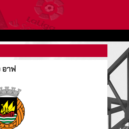
โอ อาฟ