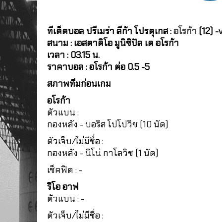
ทีเด็ดบอล ปรีเมร่า ลีก้า โปรตุเกส :
อโรก้า
(12) -
สนาม : เอสตาดิโอ มูนิซิปัล เด อโรก้า
เวลา : 03.15 น.
ราคาบอล : อโรก้า ต่อ 0.5 -5
สภาพทีมก่อนเกม
อโรก้า
ตัวแบน :
กองหลัง - บอริส โปโปวิช (10 นัด)
ตัวเจ็บ/ไม่มีชื่อ :
กองหลัง - นิโน่ กาโลวิช (1 นัด)
เช็คฟิต : -
ริโอ อาฟ
ตัวแบน : -
ตัวเจ็บ/ไม่มีชื่อ :