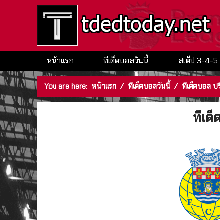
หน้าแรก
ทีเด็ดบอลวันนี้
สเต็ป 3-4-5
You are here:
หน้าแรก
/
ทีเด็ดบอลวันนี้
/
ทีเด็ดบอล ปร
ทีเด็