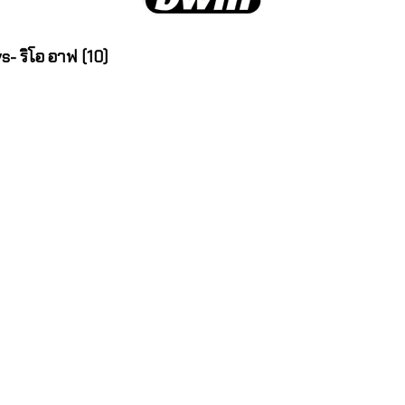
vs- ริโอ อาฟ (10)