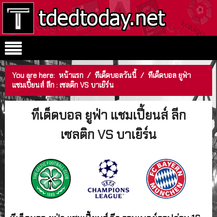
You are here:
หน้าแรก
/
ทีเด็ดบอลวันนี้
/
ทีเด็ดบอล ยูฟ่า
แชมเปี้ยนส์ ลีก : เซลติก VS บาเยิร์น
ทีเด็ดบอล ยูฟ่า แชมเปี้ยนส์ ลีก
เซลติก VS บาเยิร์น