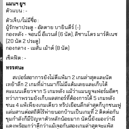
แมนฯ ยูฯ
ตัวแบน : -
ตัวเจ็บ/ไม่มีชื่อ :
ผู้รักษาประตู - อัลตาย บายินดีร์ (-)
กองหลัง - จอนนี่ อีแวนส์ (6 นัด), ลิซานโดร มาร์ติเนซ
(20 นัด 2 ประตู)
กองกลาง - เมสัน เม้าต์ (8 นัด)
เช็คฟิต : -
ทรรศนะ
สเปอร์สอาการยังไม่ดีแพ้มา 2 เกมล่าสุดและนัด
เหย้าลีก 2 เกมที่ผ่านมาก็ไม่มีแต้มเลยและเก็บได้
คะแนนเดียวจาก 5 เกมหลัง แม้ว่าแมนยูจะฟอร์มอืดๆ
ทว่าภาพรวมยังเก็บผลสกอร์ที่ต้องการได้ 5 เกมหลัง
ชนะ 4 แพ้เพียงเกมเดียว ทริปเยือนลีกล่าสุดก็บุกชนะฟู
แล่มสานต่อสถิติไร้พ่ายนอกบ้านเป็นเกมที่ 2 ติดต่อกัน
ขุมกำลังก็มีปัญหาตัวหลักน้อยมาก นัดนี้ยังมองว่าผี
แดงพร้อมกว่าดีกว่าแม้เจอกันสองเกมล่าสุดจะแพ้ส