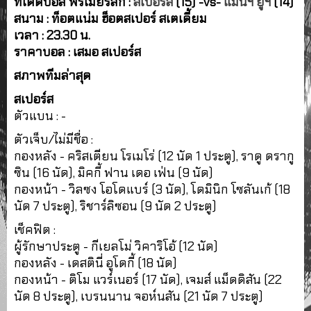
ทีเด็ดบอล พรีเมียร์ลีก :
สเปอร์ส
(15) -vs-
แมนฯ ยูฯ
(14)
สนาม : ท็อตแน่ม ฮ็อตสเปอร์ สเตเดี้ยม
เวลา : 23.30 น.
ราคาบอล : เสมอ สเปอร์ส
สภาพทีมล่าสุด
สเปอร์ส
ตัวแบน : -
ตัวเจ็บ/ไม่มีชื่อ :
กองหลัง - คริสเตียน โรเมโร่ (12 นัด 1 ประตู), ราดู ดรากู
ซิน (16 นัด), มิคกี้ ฟาน เดอ เฟ่น (9 นัด)
กองหน้า - วิลซง โอโดแบร์ (3 นัด), โดมินิก โซลันเก้ (18
นัด 7 ประตู), ริชาร์ลิซอน (9 นัด 2 ประตู)
เช็คฟิต :
ผู้รักษาประตู - กีเยลโม่ วิคาริโอ้ (12 นัด)
กองหลัง - เดสตินี่ อูโดกี้ (18 นัด)
กองหน้า - ติโม แวร์เนอร์ (17 นัด), เจมส์ แม็ดดิสัน (22
นัด 8 ประตู), เบรนนาน จอห์นสัน (21 นัด 7 ประตู)