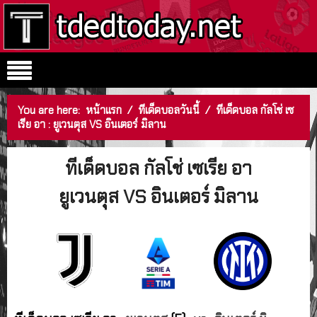
You are here:
หน้าแรก
/
ทีเด็ดบอลวันนี้
/
ทีเด็ดบอล กัลโช่ เซ
เรีย อา : ยูเวนตุส VS อินเตอร์ มิลาน
ทีเด็ดบอล กัลโช่ เซเรีย อา
ยูเวนตุส VS อินเตอร์ มิลาน