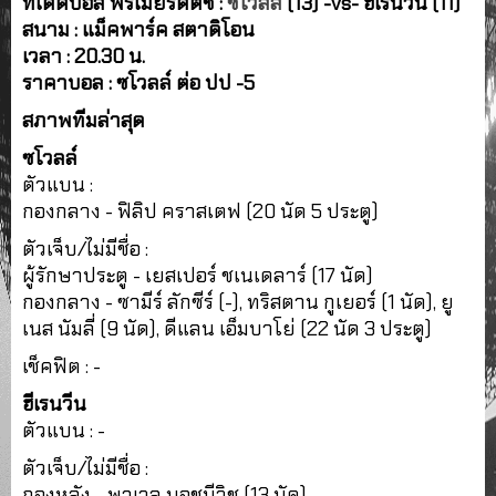
ทีเด็ดบอล พรีเมียร์ดัตช์ :
ซโวลล์
(13) -vs- ฮีเรนวีน (11)
สนาม : แม็คพาร์ค สตาดิโอน
เวลา : 20.30 น.
ราคาบอล : ซโวลล์ ต่อ ปป -5
สภาพทีมล่าสุด
ซโวลล์
ตัวแบน :
กองกลาง - ฟิลิป คราสเตฟ (20 นัด 5 ประตู)
ตัวเจ็บ/ไม่มีชื่อ :
ผู้รักษาประตู - เยสเปอร์ ชเนเดลาร์ (17 นัด)
กองกลาง - ซามีร์ ลักซีร์ (-), ทริสตาน กูเยอร์ (1 นัด), ยู
เนส นัมลี่ (9 นัด), ดีแลน เอ็มบาโย่ (22 นัด 3 ประตู)
เช็คฟิต : -
ฮีเรนวีน
ตัวแบน : -
ตัวเจ็บ/ไม่มีชื่อ :
กองหลัง - พาเวล บอชนีวิช (13 นัด)