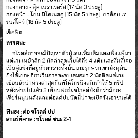
กองกลาง - ลุ๊ค เบราเวอร์ส (17 นัด 3 ประตู)
กองหน้า - โยน นิโคเนสคู (15 นัด 5 ประตู), ยาค็อบ เท
รนส์โคว์ (18 นัด 5 ประตู)
เช็คฟิต : -
ทรรศนะ
ซโวลล์อาจจะมีปัญหาตัวผู้เล่นเพิ่มเติมและเพิ่งแพ้มา
แต่เกมเหย้าลีก 2 นัดล่าสุดเก็บได้ถึง 4 แต้มและทีมที่เจอ
เป็นคู่แข่งที่อยู่หัวตารางทั้งนั้น เกมรุกพวกเขายังดุดัน
ยิงได้เยอะ ฮีเรนวีนอาจจะจบเสมอมา 2 นัดติดแต่เกม
เยือนยังน่าห่วงล่าสุดก็แพ้ให้โกรนิงเก้นทำให้ 5 ทริป
หลังพ่ายไปแล้ว 3 เทียบฟอร์มซโวลล์ยังดีกว่ามีกอง
เชียร์หนุนหลังแถมต่อแค่ปปนัดนี้น่าจะเปิดรังเอาชนะได้
ฟันธง : ต่อ ซโวลล์ ปป
สกอร์ที่คาด : ซโวลล์ ชนะ 2-1