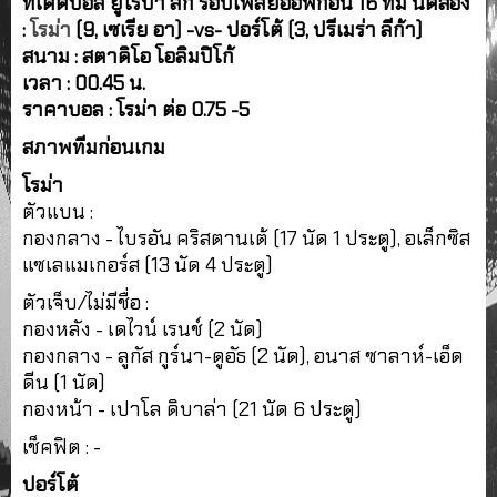
ทีเด็ดบอล ยูโรป้า ลีก รอบเพลย์ออฟก่อน 16 ทีม นัดสอง
:
โรม่า
(9, เซเรีย อา) -vs- ปอร์โต้ (3, ปรีเมร่า ลีก้า)
สนาม : สตาดิโอ โอลิมปิโก้
เวลา : 00.45 น.
ราคาบอล : โรม่า ต่อ 0.75 -5
สภาพทีมก่อนเกม
โรม่า
ตัวแบน :
กองกลาง - ไบรอัน คริสตานเต้ (17 นัด 1 ประตู), อเล็กซิส
แซเลแมเกอร์ส (13 นัด 4 ประตู)
ตัวเจ็บ/ไม่มีชื่อ :
กองหลัง - เดไวน์ เรนช์ (2 นัด)
กองกลาง - ลูกัส กูร์นา-ดูอัธ (2 นัด), อนาส ซาลาห์-เอ็ด
ดีน (1 นัด)
กองหน้า - เปาโล ดิบาล่า (21 นัด 6 ประตู)
เช็คฟิต : -
ปอร์โต้