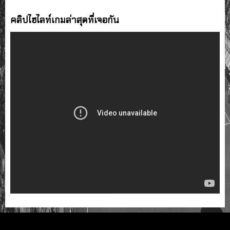
คลิปไฮไลท์เกมล่าสุดที่เจอกัน