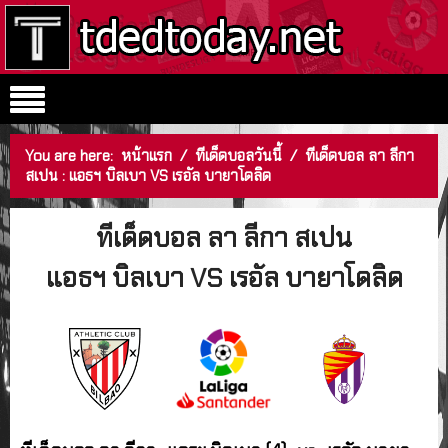
You are here:
หน้าแรก
/
ทีเด็ดบอลวันนี้
/
ทีเด็ดบอล ลา ลีกา
สเปน : แอธฯ บิลเบา VS เรอัล บายาโดลิด
ทีเด็ดบอล ลา ลีกา สเปน
แอธฯ บิลเบา VS เรอัล บายาโดลิด