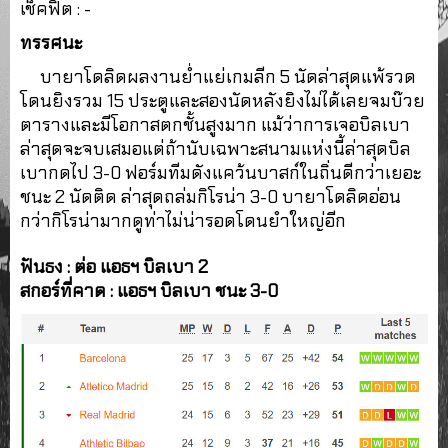
เช็คฟิต : -
ทรรศนะ
บายาโดลิดผลงานย่ำแย่เกมลีก 5 นัดล่าสุดแพ้รวด
โดนยิงรวม 15 ประตูและสองนัดหลังยิงไม่ได้เลยจมบ๊วย
ตารางและมีโอกาสตกชั้นสูงมาก แม้ว่าการเจอบิลเบา
ล่าสุดจะจบเสมอแต่ถ้านับเฉพาะสนามแห่งนี้ล่าสุดบิล
เบากดไป 3-0 ฟอร์มทีมดังแคว้นบาสก์ในถิ่นดีกว่าเยอะ
ชนะ 2 นัดติด ล่าสุดถล่มกิโรน่า 3-0 บายาโดลิดอ่อน
กว่ากิโรน่ามากดูท่าไม่น่ารอดโดนยำใหญ่อีก
ฟันธง : ต่อ แอธฯ บิลเบา 2
สกอร์ที่คาด : แอธฯ บิลเบา ชนะ 3-0