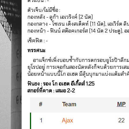
ตัวแบน : -
ตัวเจ็บ/ไม่มีชื่อ :
กองหลัง - ลูก้า เอเวริงค์ (2 นัด)
กองกลาง - โซเรน เต็งสเต็ดท์ (11 นัด), เอเวิร์ต ลิ
กองหน้า - ฟินน์ สต๊อคเกอร์ส (14 นัด 2 ประตู), ออ
เช็คฟิต : -
ทรรศนะ
อาแจ็กซ์
เพิ่งบอบช้ำกับการตกรอบยูโรป้าลีกม
ยุโรปอยู่ การเจอกันสองนัดหลังก็จบด้วยการเสม
น้อยหน้าแบบนี้โก อเฮด มีลุ้นบุกมาแบ่งแต้มสำ
ฟันธง : รอง โก อเฮด อีเกิ้ลส์ 1.25
สกอร์ที่คาด : เสมอ 2-2