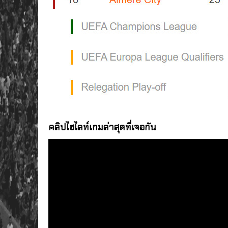
คลิปไฮไลท์เกมล่าสุดที่เจอกัน