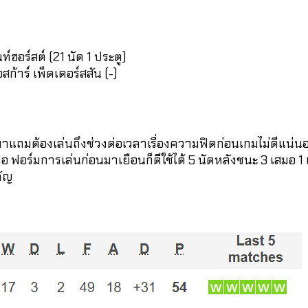
นท์ฮอร์สต์ (21 นัด 1 ประตู)
สก้าร์ เพ็ตเตอร์สสัน (-)
าแถมต้องเล่นถึงช่วงต่อเวลาเรื่องความฟิตก่อนเกมไม่ดีแน่นอ
อ ฟอร์มการเล่นก่อนมาเยือนก็ดีใช้ได้ 5 นัดหลังชนะ 3 เสมอ 
คัญ