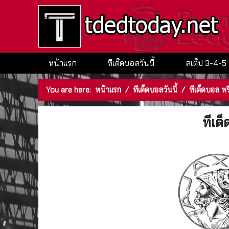
หน้าแรก
ทีเด็ดบอลวันนี้
สเต็ป 3-4-5
You are here:
หน้าแรก
/
ทีเด็ดบอลวันนี้
/
ทีเด็ดบอล พรีเ
ทีเด็