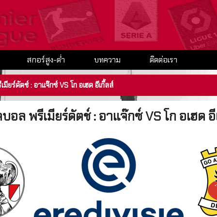
สกอร์สูง-ต่ำ
บทความ
ติดต่อเรา
มียร์ดัตช์ : อาแจ๊กซ์ VS โก อเฮด อีเกิ้ลส์
ดบอล พรีเมียร์ดัตช์ : อาแจ๊กซ์ VS โก อเฮด อีเ