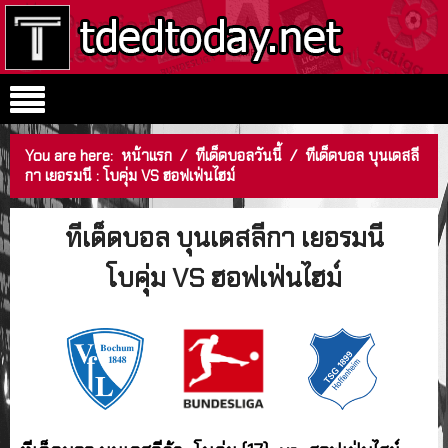
You are here:
หน้าแรก
/
ทีเด็ดบอลวันนี้
/
ทีเด็ดบอล บุนเดสลี
กา เยอรมนี : โบคุ่ม VS ฮอฟเฟ่นไฮม์
ทีเด็ดบอล บุนเดสลีกา เยอรมนี
โบคุ่ม VS ฮอฟเฟ่นไฮม์