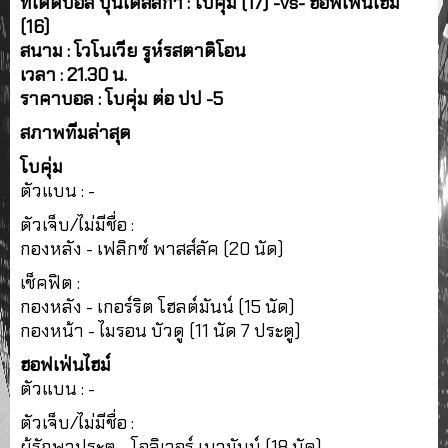
ทีเด็ดบอล บุนเดสลีก้า :
โบคุ่ม
(17) -vs- ฮอฟเฟ่นไฮม์
(16)
สนาม : โวโนเวีย รูห์รสตาดิโอน
เวลา : 21.30 น.
ราคาบอล : โบคุ่ม ต่อ ปป -5
สภาพทีมล่าสุด
โบคุ่ม
ตัวแบน : -
ตัวเจ็บ/ไม่มีชื่อ :
กองหลัง - เฟลิกซ์ พาสส์ลัค (20 นัด)
เช็คฟิต :
กองหลัง - เกอร์ริต โฮลต์มันน์ (15 นัด)
กองหน้า - ไมรอน บัวดู (11 นัด 7 ประตู)
ฮอฟเฟ่นไฮม์
ตัวแบน : -
ตัวเจ็บ/ไม่มีชื่อ :
ผู้รักษาประตู - โอลิเวอร์ เบามันน์ (18 นัด)