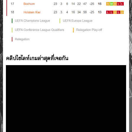
คลิปไฮไลท์เกมล่าสุดที่เจอกัน