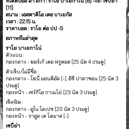
ทีเด็ดบอล ลา ลีกา :
ราโย บาเยกาโน่
(6) -vs- เซบีย่า
(11)
สนาม : เอสตาดิโอ เดอ บาเยกัส
เวลา : 22.15 น.
ราคาบอล : ราโย ต่อ ปป -5
สภาพทีมล่าสุด
ราโย บาเยกาโน่
ตัวแบน :
กองกลาง - ฆอร์เก้ เดอ ฟรูตอส (25 นัด 4 ประตู)
ตัวเจ็บ/ไม่มีชื่อ :
กองกลาง - โฆนี่ มอนติอัล (-), อิซิ ปาลาซอน (25 นัด 3
ประตู)
กองหน้า - เซร์กิโอ กาเมโย่ (23 นัด 3 ประตู)
เช็คฟิต :
กองกลาง - อูไน โลเปซ (20 นัด 3 ประตู)
กองหน้า - ราอูล เด โตมาส (-)
เซบีย่า