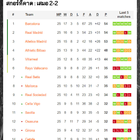
สกอร์ที่คาด : เสมอ 2-2