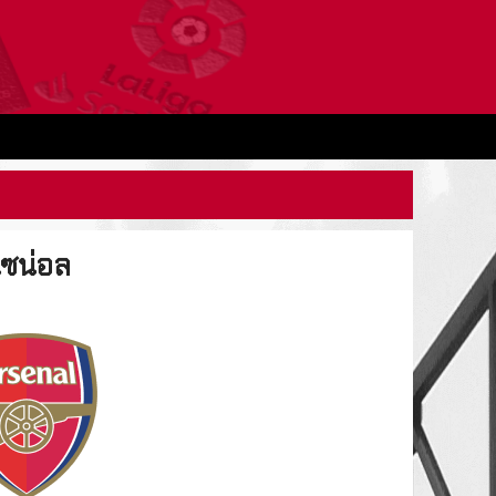
เซน่อล