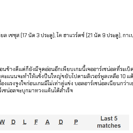
ยล เชซุส (17 นัด 3 ประตู), ไค ฮาแวร์ตซ์ (21 นัด 9 ประตู), กาเบ
ข้างดีแต่ก็ยังมีจุดอ่อนอีกเพียบเกมนี้เจออาร์เซน่อลที่ระเบ
 สามคะแนนจะทำให้แข้งปืนใหญ่ขยับไปตามลิเวอร์พูลเหลือ 10 แต
เรื่องแรงจูงใจก่อนเกมมีไม่เท่าคู่แข่ง บอลอาร์เซน่อลเนียนก
์เซน่อลจะบุกมาทวงแค้นได้สำเร็จ