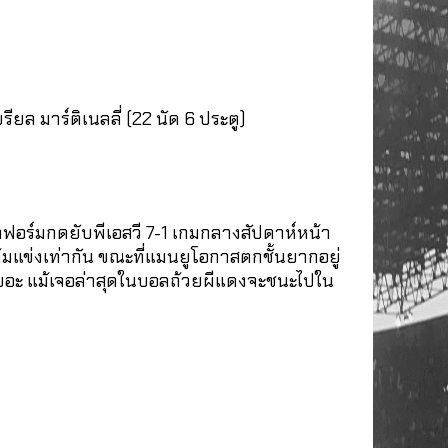
รียล มาร์ติเนลลี่ (22 นัด 6 ประตู)
ิดฟอร์มกดยับพีเอสวี 7-1 เกมกลางสัปดาห์หน้า
้มแข่งเท่ากัน ขณะที่แมนยูโอกาสตกชั้นยากอยู่
ว่าเยอะ แม้เจอล่าสุดในบอลถ้วยผีแดงจะชนะไปใน