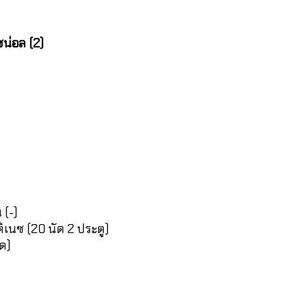
ซน่อล (2)
 (-)
ติเนซ (20 นัด 2 ประตู)
ัด)