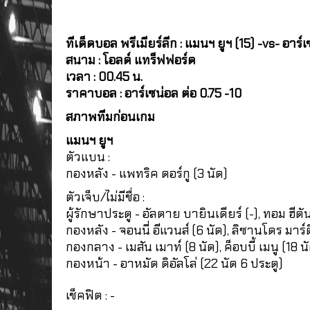
ทีเด็ดบอล พรีเมียร์ลีก : แมนฯ ยูฯ (15) -vs- อาร์เ
สนาม : โอลด์ แทร็ฟฟอร์ด
เวลา : 00.45 น.
ราคาบอล : อาร์เซน่อล ต่อ 0.75 -10
สภาพทีมก่อนเกม
แมนฯ ยูฯ
ตัวแบน :
กองหลัง - แพทริค ดอร์กู (3 นัด)
ตัวเจ็บ/ไม่มีชื่อ :
ผู้รักษาประตู - อัลตาย บายินเดียร์ (-), ทอม ฮีตัน
กองหลัง - จอนนี่ อีแวนส์ (6 นัด), ลิซานโดร มาร์
กองกลาง - เมสัน เมาท์ (8 นัด), ค็อบบี้ เมนู (18 น
กองหน้า - อาหมัด ดิอัลโล่ (22 นัด 6 ประตู)
เช็คฟิต : -