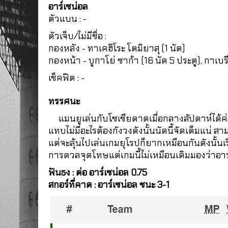
อาร์เซน่อล
ตัวแบน : -
ตัวเจ็บ/ไม่มีชื่อ :
กองหลัง - ทาเคฮิโระ โตมิยาสุ (1 นัด)
กองหน้า - บูกาโย่ ซาก้า (16 นัด 5 ประตู), กาเบรี
เช็คฟิต : -
ทรรศนะ
แมนยูเล่นกับโซเซียดาดเมื่อกลางสัปดาห์ได้ค่อน
แทบไม่มีอะไรต้องกังวงดังนั้นนัดนี้จัดเต็มแน่
แต่จะลุ้นไปเล่นเกมยุโรปก็ยากเหมือนกันดังนั้น
การดวลจุดโทษแต่เกมนี้ไม่เหมือนเดิมมองว่าอาร
ฟันธง : ต่อ อาร์เซน่อล 0.75
สกอร์ที่คาด : อาร์เซน่อล ชนะ 3-1