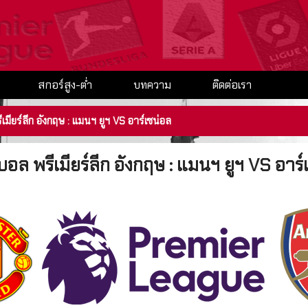
สกอร์สูง-ต่ำ
บทความ
ติดต่อเรา
ีเมียร์ลีก อังกฤษ : แมนฯ ยูฯ VS อาร์เซน่อล
ดบอล พรีเมียร์ลีก อังกฤษ : แมนฯ ยูฯ VS อาร์