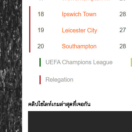
คลิปไฮไลท์เกม
ล่า
สุดที่เจอกัน