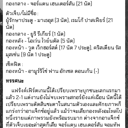
กองกลาง - จอร์แดน เฮนเดอร์สัน (21 นัด)
ตัวเจ็บ/ไม่มีชื่อ :
ผู้รักษาประตู - มาเธอุส (3 นัด), เรมโก้ ปาสเฟียร์ (21
นัด)
กองกลาง - ยูริ รีเกียร์ (1 นัด)
กองหลัง - โอเว่น ไวย์นดัล (5 นัด)
กองหน้า - วูต เว็กฮอร์สต์ (17 นัด 7 ประตู), คริสเตียน รัส
มุสเซ่น (9 นัด 1 ประตู)
เช็คฟิต :
กองหน้า - อามูร์ริโช่ ฟาน อักเซล ดอนเก้น (-)
ทรรศนะ
แฟร้งค์เฟิร์ตเกมนี้ได้เปรียบเพราะบุกชนะเลกแรกมา
แล้ว 2-1 แต่งานยังไม่จบเพราะสกอร์ยังแค่เฉือน นัดนี้ได้
เปรียบเพราะตัดสินชะตาในสนามตัวเองและศักยภาพก็
แกร่งกว่าอาแจ็กซ์อยู่แล้ว แม้ว่าจะเสียกองหลังอะไหล่ไป
หนึ่งรายแต่ภาพรวมยังพร้อมรบมาก ต่างจากอาแจ็กซ์
ที่ตัวเจ็บเยอะล่าสุดก็เสีย จอร์แดน เฮนเดอร์สัน จอมทัพ