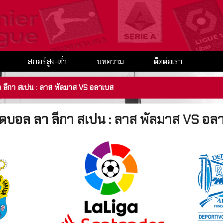
สกอร์สูง-ต่ำ
บทความ
ติดต่อเรา
า ลีกา สเปน : ลาส พัลมาส VS อลาเบส
ด็ดบอล ลา ลีกา สเปน : ลาส พัลมาส VS อล