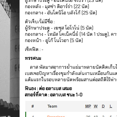
ผู้รักษาประตู - อันโตนิโอ ซิเบร่า (23 นัด)
กองหลัง - มุสซ่า ดิอาร์ร่า (22 นัด)
กองกลาง - อันโตนิโอ บลังโก้ (25 นัด)
ตัวเจ็บ/ไม่มีชื่อ :
ผู้รักษาประตู - เฆซุส โอโวโน่ (5 นัด)
กองกลาง - โทมัส โคเน็คนี่ย์ (14 นัด 1 ประตู), คา
กองหน้า - อูโก้ โนโวอา (5 นัด)
เช็คฟิต : -
ทรรศนะ
ลาส พัลมาสอาการย่ำแย่มาหลายนัดติดเก็บได้แต
เบสเจอปัญหาเรื่องขุมกำลังเล่นงานเหมือนกันแต่ก็
แต้มแรกในรอบหลายนัดพร้อมสานต่อสถิติไร้พ่ายเป
ฟันธง : ต่อ อลาเบส เสมอ
สกอร์ที่คาด : อลาเบส ชนะ 1-0