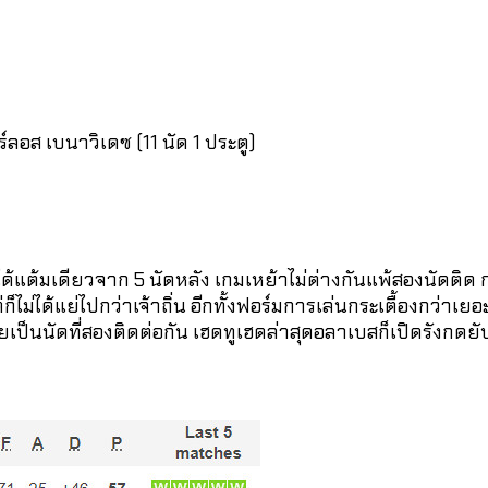
ร์ลอส เบนาวิเดซ (11 นัด 1 ประตู)
้มเดียวจาก 5 นัดหลัง เกมเหย้าไม่ต่างกันแพ้สองนัดติด ก
ไม่ได้แย่ไปกว่าเจ้าถิ่น อีกทั้งฟอร์มการเล่นกระเตื้องกว่าเยอ
็นนัดที่สองติดต่อกัน เฮดทูเฮดล่าสุดอลาเบสก็เปิดรังกดยับ 