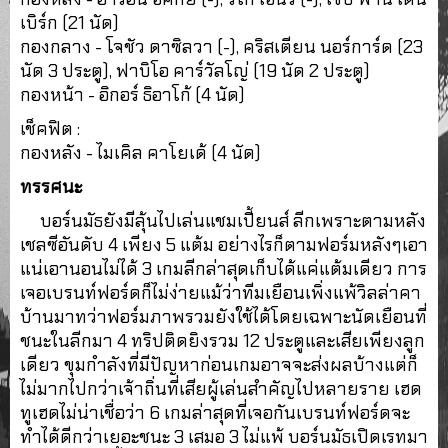
เบิร์ก (21 นัด)
กองกลาง - โจชัว ดาซิลวา (-), คริสเตียน นอร์การ์ด (23
นัด 3 ประตู), ฟาบิโอ คาร์วัลโญ่ (19 นัด 2 ประตู)
กองหน้า - อิกอร์ ธิอาโก้ (4 นัด)
เช็คฟิต :
กองหลัง - ไมเคิล คาโยเด้ (4 นัด)
ทรรศนะ
บอร์นมัธยังมีลุ้นไปเล่นแชมเปี้ยนส์ ลีกเพราะตามหลัง
เชลซีอันดับ 4 เพียง 5 แต้ม อย่างไรก็ตามฟอร์มหลังๆเอา
แน่เอานอนไม่ได้ 3 เกมลีกล่าสุดเก็บได้แค่แต้มเดียว การ
เจอเบรนท์ฟอร์ดก็ไม่ง่ายแม้ว่าทีมเยือนเพิ่งแพ้วิลล่าคา
บ้านมาทว่าฟอร์มภาพรวมยังใช้ได้โดยเฉพาะนัดเยือนที่
ชนะในลีกมา 4 ทริปติดยิงรวม 12 ประตูและเสียเพียงลูก
เดียว ขุมกำลังที่มีปัญหาก่อนเกมอาจจะส่งผลบ้างแต่ก็
ไม่มากไปกว่าเจ้าถิ่นที่เสียผู้เล่นสำคัญไปหลายราย เฮด
ทูเฮดไม่น่าเชื่อว่า 6 เกมล่าสุดที่เจอกันเบรนท์ฟอร์ดจะ
ทำได้ดีกว่าเยอะชนะ 3 เสมอ 3 ไม่แพ้ บอร์นมัธเปิดเรทมา