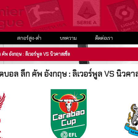
สกอร์สูง-ต่ำ
บทความ
ติดต่อเรา
 คัพ อังกฤษ : ลิเวอร์พูล VS นิวคาสเซิ่ล
็ดบอล ลีก คัพ อังกฤษ : ลิเวอร์พูล VS นิวคาส