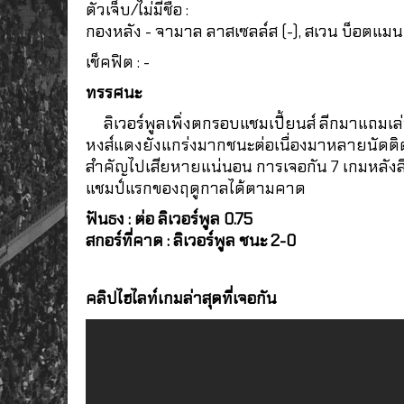
ตัวเจ็บ/ไม่มีชื่อ :
กองหลัง - จามาล ลาสเซลล์ส (-), สเวน บ็อตแมน (3
เช็คฟิต : -
ทรรศนะ
ลิเวอร์พูลเพิ่งตกรอบแชมเปี้ยนส์ ลีกมาแถมเล่
หงส์แดงยังแกร่งมากชนะต่อเนื่องมาหลายนัดติด 
สำคัญไปเสียหายแน่นอน การเจอกัน 7 เกมหลังลิเ
แชมป์แรกของฤดูกาลได้ตามคาด
ฟันธง : ต่อ ลิเวอร์พูล 0.75
สกอร์ที่คาด : ลิเวอร์พูล ชนะ 2-0
คลิปไฮไลท์เกมล่าสุดที่เจอกัน