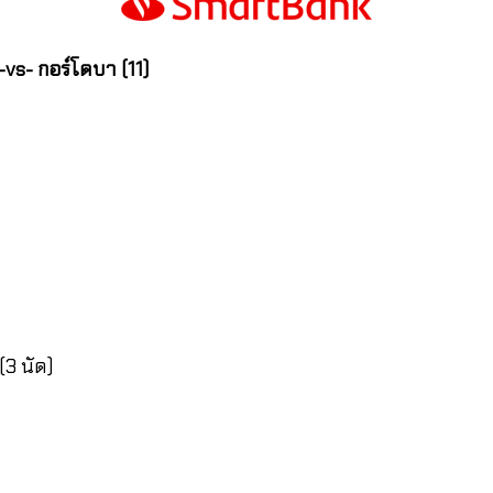
-vs- กอร์โดบา (11)
(3 นัด)