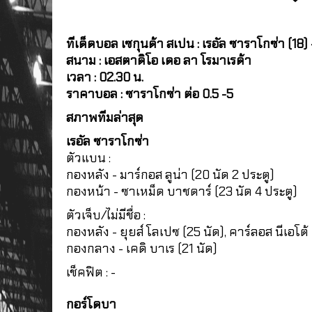
ทีเด็ดบอล เซกุนด้า สเปน :
เรอัล ซาราโกซ่า
(18) 
สนาม : เอสตาดิโอ เดอ ลา โรมาเรด้า
เวลา : 02.30 น.
ราคาบอล : ซาราโกซ่า ต่อ 0.5 -5
สภาพทีมล่าสุด
เรอัล ซาราโกซ่า
ตัวแบน :
กองหลัง - มาร์กอส ลูน่า (20 นัด 2 ประตู)
กองหน้า - ซาเหม็ด บาชดาร์ (23 นัด 4 ประตู)
ตัวเจ็บ/ไม่มีชื่อ :
กองหลัง - ยุยส์ โลเปซ (25 นัด), คาร์ลอส นีเอโต้ 
กองกลาง - เคดิ บาเร (21 นัด)
เช็คฟิต : -
กอร์โดบา