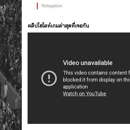
คลิปไฮไลท์เกมล่าสุดที่เจอกัน