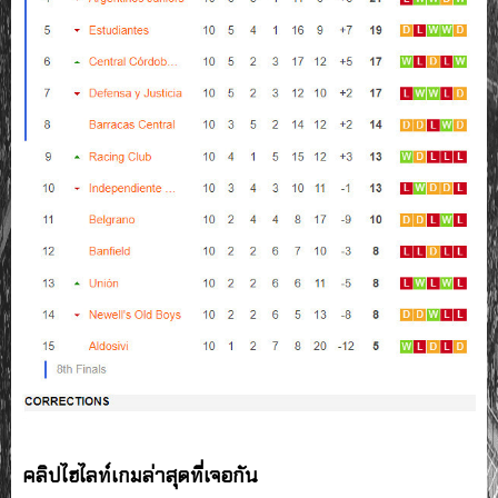
คลิปไฮไลท์เกมล่าสุดที่เจอกัน