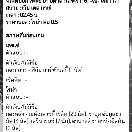
ทีเด็ดบอล เซเรีย อา อิตาลี :
เลชเช่
(16) -vs- โรม่า (7)
สนาม : เวีย เดล มาเร่
เวลา : 02.45 น.
ราคาบอล : โรม่า ต่อ 0.5
สภาพทีมก่อนเกม
เลชเช่
ตัวแบน : -
ตัวเจ็บ/ไม่มีชื่อ :
กองกลาง - ฟิลิป มาร์ชวินสกี้ (1 นัด)
เช็คฟิต : -
โรม่า
ตัวแบน : -
ตัวเจ็บ/ไม่มีชื่อ :
กองหลัง - เมห์เมต เซกี้ เชลิค (23 นัด), ซาอุด อับดูลฮา
มิด (4 นัด), เดวิน เรนช์ (7 นัด), อานาสส์ ซาลาห์-เอ็ดดิน
(3 นัด)