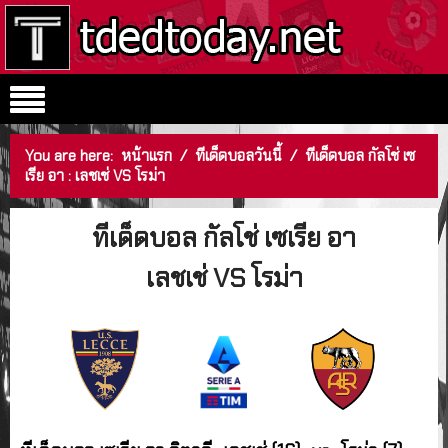
You are here:
หน้าแรก
/
ทีเด็ดบอลวันนี้
/
ทีเด็ดบอล กัลโช่ เซ
เรีย อา : เลชเช่ VS โรม่า
ทีเด็ดบอล กัลโช่ เซเรีย อา
เลชเช่ VS โรม่า