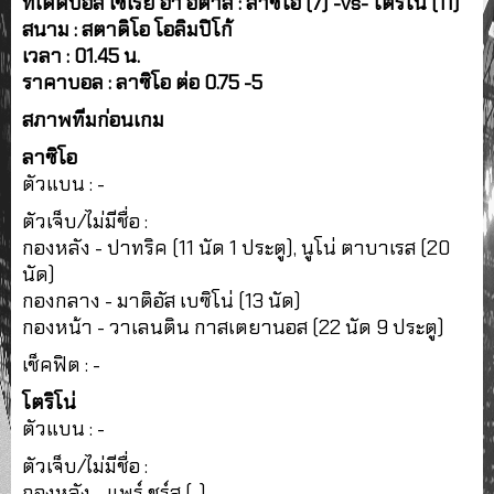
ทีเด็ดบอล เซเรีย อา อิตาลี :
ลาซิโอ
(7) -vs- โตริโน่ (11)
สนาม : สตาดิโอ โอลิมปิโก้
เวลา : 01.45 น.
ราคาบอล : ลาซิโอ ต่อ 0.75 -5
สภาพทีมก่อนเกม
ลาซิโอ
ตัวแบน : -
ตัวเจ็บ/ไม่มีชื่อ :
กองหลัง - ปาทริค (11 นัด 1 ประตู), นูโน่ ตาบาเรส (20
นัด)
กองกลาง - มาติอัส เบซิโน่ (13 นัด)
กองหน้า - วาเลนติน กาสเตยานอส (22 นัด 9 ประตู)
เช็คฟิต : -
โตริโน่
ตัวแบน : -
ตัวเจ็บ/ไม่มีชื่อ :
กองหลัง - แพร์ ชูร์ส (-)