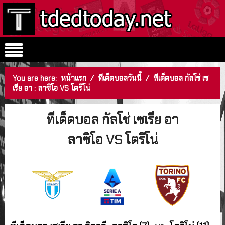
You are here:
หน้าแรก
/
ทีเด็ดบอลวันนี้
/
ทีเด็ดบอล กัลโช่ เซ
เรีย อา : ลาซิโอ VS โตริโน่
ทีเด็ดบอล กัลโช่ เซเรีย อา
ลาซิโอ VS โตริโน่