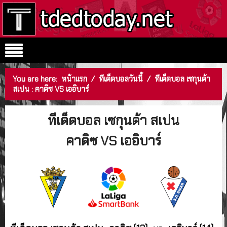
You are here:
หน้าแรก
/
ทีเด็ดบอลวันนี้
/
ทีเด็ดบอล เซกุนด้า
สเปน : คาดิซ VS เออิบาร์
ทีเด็ดบอล เซกุนด้า สเปน
คาดิซ VS เออิบาร์