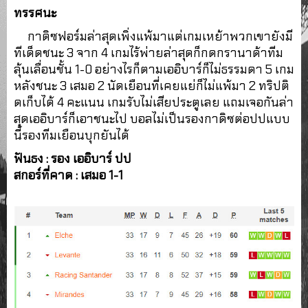
ทรรศนะ
กาดิซฟอร์มล่าสุดเพิ่งแพ้มาแต่เกมเหย้าพวกเขายังมี
ทีเด็ดชนะ 3 จาก 4 เกมไร้พ่ายล่าสุดก็กดกรานาด้าทีม
ลุ้นเลื่อนชั้น 1-0 อย่างไรก็ตามเออิบาร์ก็ไม่ธรรมดา 5 เกม
หลังชนะ 3 เสมอ 2 นัดเยือนที่เคยแย่ก็ไม่แพ้มา 2 ทริปติ
ดเก็บได้ 4 คะแนน เกมรับไม่เสียประตูเลย แถมเจอกันล่า
สุดเออิบาร์ก็เอาชนะไป บอลไม่เป็นรองกาดิซต่อปปแบบ
นี้รองทีมเยือนบุกยันได้
ฟันธง : รอง เออิบาร์ ปป
สกอร์ที่คาด : เสมอ 1-1