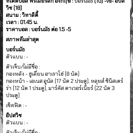
ทีเด็ดบอล พรีเมียร์ลีก อังกฤษ :
บอร์นมัธ
(10) -vs- อิปส
วิช (18)
สนาม : วิทาลิตี้
เวลา : 01.45 น.
ราคาบอล : บอร์นมัธ ต่อ 1.5 -5
สภาพทีมล่าสุด
บอร์นมัธ
ตัวแบน : -
ตัวเจ็บ/ไม่มีชื่อ :
กองหลัง - ฮูเลี่ยน อาเราโฮ่ (8 นัด)
กองหน้า - เอเนส อูนัล (17 นัด 2 ประตู), หลุยส์ ซินิสเตร์
ร่า (12 นัด 1 ประตู), มาร์คัส ตาเวอร์เนียร์ (22 นัด 3
ประตู)
เช็คฟิต : -
อิปสวิช
ตัวแบน : -
ตัวเจ็บ/ไม่มีชื่อ :