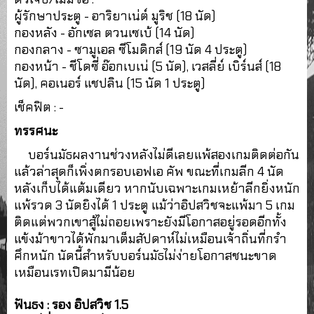
ผู้รักษาประตู - อาริยาเน่ต์ มูริช (18 นัด)
กองหลัง - อักเซล ตวนเซเบ้ (14 นัด)
กองกลาง - ซามูเอล ซีโมดิกส์ (19 นัด 4 ประตู)
กองหน้า - ชีโดซี่ อ๊อกเบเน่ (5 นัด), เวสลี่ย์ เบิร์นส์ (18
นัด), คอเนอร์ แชปลิน (15 นัด 1 ประตู)
เช็คฟิต : -
ทรรศนะ
บอร์นมัธผลงานช่วงหลังไม่ดีเลยแพ้สองเกมติดต่อกัน
แล้วล่าสุดก็เพิ่งตกรอบเอฟเอ คัพ ขณะที่เกมลีก 4 นัด
หลังเก็บได้แต้มเดียว หากนับเฉพาะเกมเหย้าลีกยิ่งหนัก
แพ้รวด 3 นัดยิงได้ 1 ประตู แม้ว่าอิปสวิชจะแพ้มา 5 เกม
ติดแต่พวกเขาสู้ไม่ถอยเพราะยังมีโอกาสอยู่รอดอีกทั้ง
แข้งม้าขาวได้พักมาเต็มสัปดาห์ไม่เหมือนเจ้าถิ่นที่กรำ
ศึกหนัก นัดนี้สำหรับบอร์นมัธไม่ง่ายโอกาสชนะขาด
เหมือนเรทเปิดมามีน้อย
ฟันธง : รอง อิปสวิช 1.5