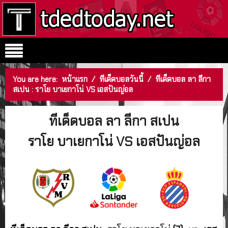
You are here:
หน้าแรก
/
ทีเด็ดบอลวันนี้
/
ทีเด็ดบอล ลา ลีกา
สเปน : ราโย บาเยกาโน่ VS เอสปันญ่อล
ทีเด็ดบอล ลา ลีกา สเปน
ราโย บาเยกาโน่ VS เอสปันญ่อล