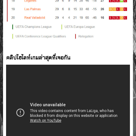
คลิปไฮไลท์เกมล่าสุดที่เจอกัน