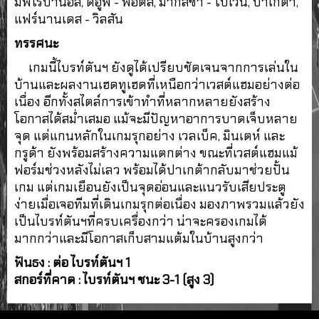
มัฟโรปานอส, ดิอูฟ - พอตส์, มากัสซ่า - โบเว่น, ปาเกต้า,
แฟร์นานเดส - วิลสัน
ทรรศนะ
เกมนี้ไบรท์ตันฯ ยังดูได้เปรียบชัดเจนจากการเล่นใน
บ้านและผลงานเฮดทูเฮดที่เหนือกว่าเวสต์แฮมอย่างต่อ
เนื่อง อีกทั้งสไตล์การเข้าทำที่หลากหลายยังสร้าง
โอกาสได้สม่ำเสมอ แม้จะมีปัญหาอาการบาดเจ็บหลาย
จุด แต่แกนหลักในเกมรุกอย่าง เวลเบ็ค, มินเตห์ และ
กรูด้า ยังพร้อมสร้างความแตกต่าง ขณะที่เวสต์แฮมแม้
ฟอร์มช่วงหลังไม่เลว พร้อมได้ปาเกต้ากลับมาช่วยปั้น
เกม แต่เกมเยือนยังเป็นจุดอ่อนและแนวรับเสียประตู
ง่ายเมื่อเจอทีมที่เดินเกมรุกต่อเนื่อง มองภาพรวมแล้วยัง
เป็นไบรท์ตันฯที่ครบเครื่องกว่า น่าจะครองเกมได้
มากกว่าและมีโอกาสเก็บสามแต้มในบ้านสูงกว่า
ฟันธง : ต่อ ไบรท์ตันฯ 1
สกอร์ที่คาด :
ไบรท์ตันฯ
ชนะ 3-1 (สูง 3)