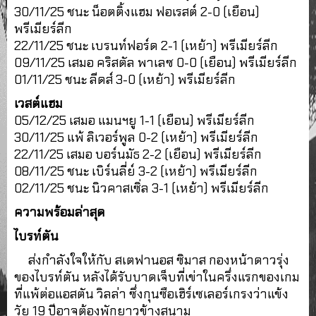
30/11/25 ชนะ น็อตติ้งแฮม ฟอเรสต์ 2-0 (เยือน)
พรีเมียร์ลีก
22/11/25 ชนะ เบรนท์ฟอร์ด 2-1 (เหย้า) พรีเมียร์ลีก
09/11/25 เสมอ คริสตัล พาเลซ 0-0 (เยือน) พรีเมียร์ลีก
01/11/25 ชนะ ลีดส์ 3-0 (เหย้า) พรีเมียร์ลีก
เวสต์แฮม
05/12/25 เสมอ แมนฯยู 1-1 (เยือน) พรีเมียร์ลีก
30/11/25 แพ้ ลิเวอร์พูล 0-2 (เหย้า) พรีเมียร์ลีก
22/11/25 เสมอ บอร์นมัธ 2-2 (เยือน) พรีเมียร์ลีก
08/11/25 ชนะ เบิร์นลี่ย์ 3-2 (เหย้า) พรีเมียร์ลีก
02/11/25 ชนะ นิวคาสเซิ่ล 3-1 (เหย้า) พรีเมียร์ลีก
ความพร้อมล่าสุด
ไบรท์ตัน
ส่งกำลังใจให้กับ สเตฟานอส ซิมาส กองหน้าดาวรุ่ง
ของไบรท์ตัน หลังได้รับบาดเจ็บที่เข่าในครึ่งแรกของเกม
ที่แพ้ต่อแอสตัน วิลล่า ซึ่งกุนซือเฮิร์เซเลอร์เกรงว่าแข้ง
วัย 19 ปีอาจต้องพักยาวข้างสนาม