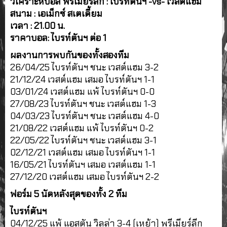
วิเคราะห์บอล
พรีเมียร์ลีก : ไบรท์ตันฯ -vs- เวสต์แฮม
สนาม :
เอเม็กซ์ สเตเดี้ยม
เวลา : 21.00 น.
ราคาบอล:
ไบรท์ตันฯ ต่อ 1
ผลงานการพบกันของทั้งสองทีม
26/04/25 ไบรท์ตันฯ ชนะ เวสต์แฮม 3-2
21/12/24 เวสต์แฮม เสมอ ไบรท์ตันฯ 1-1
03/01/24 เวสต์แฮม แพ้ ไบรท์ตันฯ 0-0
27/08/23 ไบรท์ตันฯ ชนะ เวสต์แฮม 1-3
04/03/23 ไบรท์ตันฯ ชนะ เวสต์แฮม 4-0
21/08/22 เวสต์แฮม แพ้ ไบรท์ตันฯ 0-2
22/05/22 ไบรท์ตันฯ ชนะ เวสต์แฮม 3-1
02/12/21 เวสต์แฮม เสมอ ไบรท์ตันฯ 1-1
16/05/21 ไบรท์ตันฯ เสมอ เวสต์แฮม 1-1
27/12/20 เวสต์แฮม เสมอ ไบรท์ตันฯ 2-2
ฟอร์ม 5 นัดหลังสุดของทั้ง 2 ทีม
ไบรท์ตันฯ
04/12/25 แพ้ แอสตัน วิลล่า 3-4 (เหย้า) พรีเมียร์ลีก