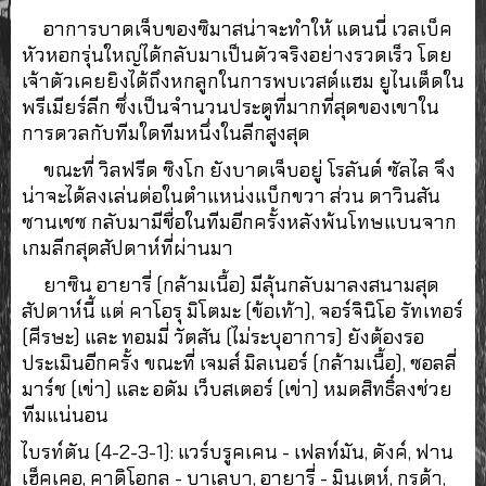
อาการบาดเจ็บของซิมาสน่าจะทำให้ แดนนี่ เวลเบ็ค
หัวหอกรุ่นใหญ่ได้กลับมาเป็นตัวจริงอย่างรวดเร็ว โดย
เจ้าตัวเคยยิงได้ถึงหกลูกในการพบเวสต์แฮม ยูไนเต็ดใน
พรีเมียร์ลีก ซึ่งเป็นจำนวนประตูที่มากที่สุดของเขาใน
การดวลกับทีมใดทีมหนึ่งในลีกสูงสุด
ขณะที่ วิลฟรีด ซิงโก ยังบาดเจ็บอยู่ โรลันด์ ซัลไล จึง
น่าจะได้ลงเล่นต่อในตำแหน่งแบ็กขวา ส่วน ดาวินสัน
ซานเชซ กลับมามีชื่อในทีมอีกครั้งหลังพ้นโทษแบนจาก
เกมลีกสุดสัปดาห์ที่ผ่านมา
ยาซิน อายารี่ (กล้ามเนื้อ) มีลุ้นกลับมาลงสนามสุด
สัปดาห์นี้ แต่ คาโอรุ มิโตมะ (ข้อเท้า), จอร์จินิโอ รัทเทอร์
(ศีรษะ) และ ทอมมี่ วัตสัน (ไม่ระบุอาการ) ยังต้องรอ
ประเมินอีกครั้ง ขณะที่ เจมส์ มิลเนอร์ (กล้ามเนื้อ), ซอลลี่
มาร์ช (เข่า) และ อดัม เว็บสเตอร์ (เข่า) หมดสิทธิ์ลงช่วย
ทีมแน่นอน
ไบรท์ตัน (4-2-3-1): แวร์บรูคเคน - เฟลท์มัน, ดังค์, ฟาน
เฮ็คเคอ, คาดิโอกลู - บาเลบา, อายารี่ - มินเตห์, กรูด้า,